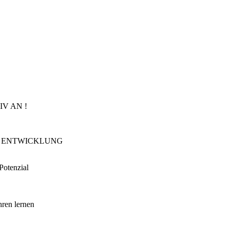
V AN !
E ENTWICKLUNG
Potenzial
hren lernen